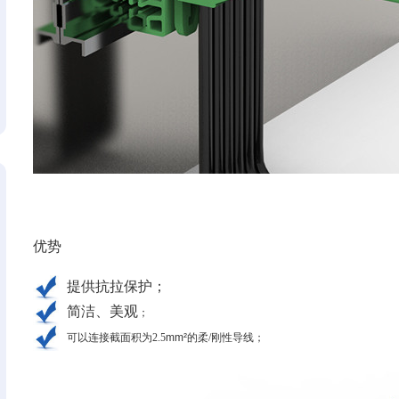
优势
提供抗拉保护；
简洁、美观
；
可以连接截面积为2.5
mm²
的柔/刚性导线
；