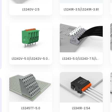
LS240V-2.5
LS241R-3.5/LS241R-3.81
LS242V-5.0/LS242V-5.08
LS243-5.0/LS243-7.5/LS243-10.0
LS245TT-5.0
LS341R-2.54