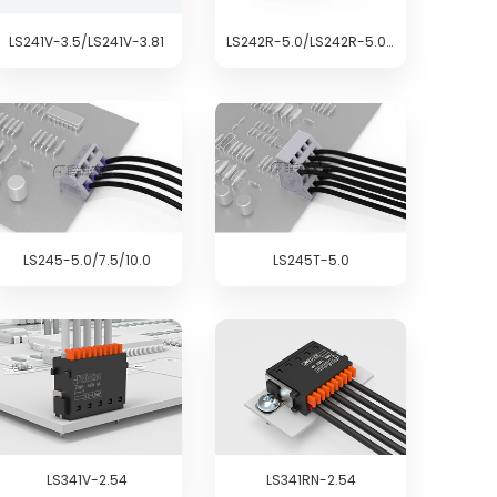
LS241V-3.5/LS241V-3.81
LS242R-5.0/LS242R-5.08
LS245-5.0/7.5/10.0
LS245T-5.0
LS341V-2.54
LS341RN-2.54