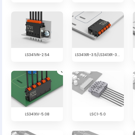
LS341VN-2.54
LS341XR-3.5/LS341XR-3.81
LS341XV-5.08
LSC1-5.0