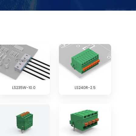
LS235W-10.0
LS240R-2.5