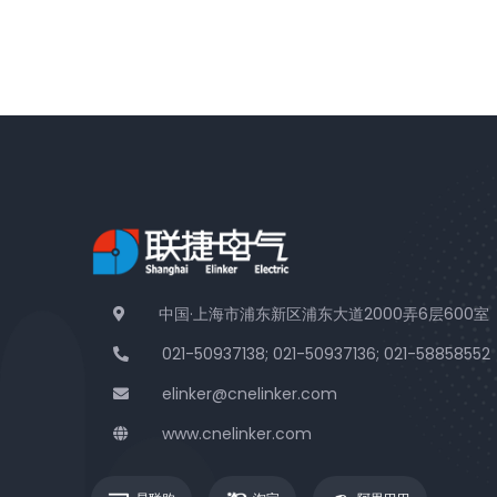
中国·上海市浦东新区浦东大道2000弄6层600室
021-50937138; 021-50937136; 021-58858552
elinker@cnelinker.com
www.cnelinker.com