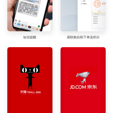
短信提醒
易联购自助下单送积分