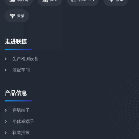
天猫
走进联捷
生产检测设备
装配车间
产品信息
穿墙端子
小体积端子
轨道插拔