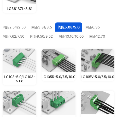
LG381BZL-3.81
间距2.54/2.50
间距3.81/3.5
间距5.08/5.0
间距6.35
间距7.62/7.50
间距9.50/9.52
间距10.16/10.00
间距12.70
LG103-5.0/LG103-
LG105R-5.0/7.5/10.0
LG105V-5.0/7.5/10.0
5.08