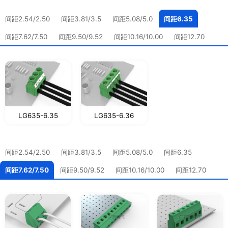
间距2.54/2.50
间距3.81/3.5
间距5.08/5.0
间距6.35
间距7.62/7.50
间距9.50/9.52
间距10.16/10.00
间距12.70
LG635-6.35
LG635-6.36
间距2.54/2.50
间距3.81/3.5
间距5.08/5.0
间距6.35
间距7.62/7.50
间距9.50/9.52
间距10.16/10.00
间距12.70