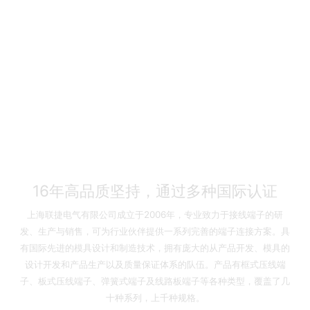
精益求精，我们永无止境
16年高品质坚持，通过多种国际认证
上海联捷电气有限公司成立于2006年，专业致力于接线端子的研
发、生产与销售，可为行业伙伴提供一系列完善的端子连接方案。具
有国际先进的模具设计和制造技术，拥有庞大的从产品开发、模具的
设计开发和产品生产以及质量保证体系的队伍。产品有框式压线端
子、板式压线端子、弹簧式端子及线路板端子等各种类型，覆盖了几
十种系列，上千种规格。