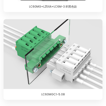
LC60MG+LZ5XA+LC6M-3.81黑色款
LC60MGC1-5.08