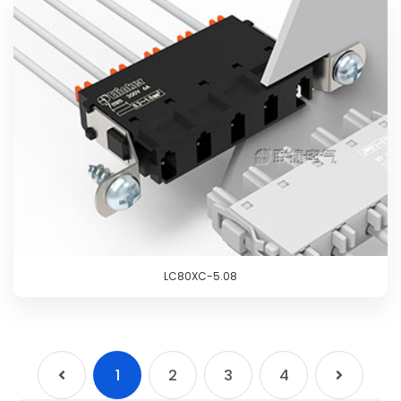
LC80XC-5.08
1
2
3
4