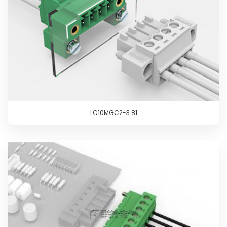
LC10MGC2-3.81