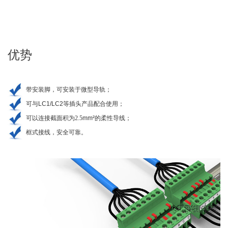
优势
带安装脚，可安装于微型导轨；
可与LC1/LC2等插头产品配合使用
；
可以连接截面积为2.5
mm²
的柔性导线
；
框式接线，安全可靠。